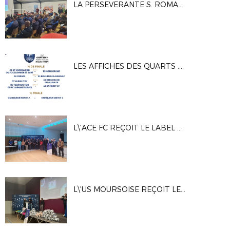
LA PERSEVERANTE S. ROMANAISE REÇOIT LE LABEL CRÉDIT AGRICOLE ESPOIR
LES AFFICHES DES QUARTS ET DES DEMI-FINALES DES COUPES DRÔME ARDÈCHE 2025-2026
L\'ACE FC REÇOIT LE LABEL CRÉDIT AGRICOLE ESPOIR
L\'US MOURSOISE REÇOIT LE LABEL CRÉDIT AGRICOLE ESPOIR