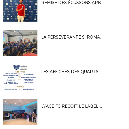
REMISE DES ÉCUSSONS ARBITRES AU DISTRICT - Vendredi 24 Avril 2026
LA PERSEVERANTE S. ROMANAISE REÇOIT LE LABEL CRÉDIT AGRICOLE ESPOIR
LES AFFICHES DES QUARTS ET DES DEMI-FINALES DES COUPES DRÔME ARDÈCHE 2025-2026
L\'ACE FC REÇOIT LE LABEL CRÉDIT AGRICOLE ESPOIR