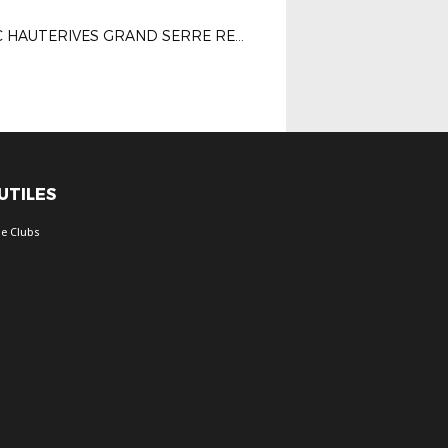
LE FC HAUTERIVES GRAND SERRE REÇOIT LES LABELS CRÉDIT AGRICOLE ESPOIR ET BRONZE
 UTILES
e Clubs