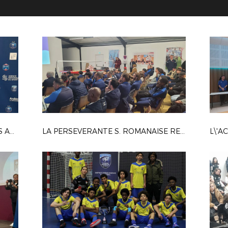
REMISE DES ÉCUSSONS ARBITRES AU DISTRICT - Vendredi 24 Avril 2026
LA PERSEVERANTE S. ROMANAISE REÇOIT LE LABEL CRÉDIT AGRICOLE ESPOIR