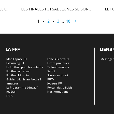
L\'US MOURSOISE REÇOIT LE LABEL CRÉDIT AGRICOLE ESPOIR
LES FINALES FUTSAL JEUNES SE SONT DÉROULÉES À BOURG DE PÉAGE
1
-
2
-
3
...
18
>
LA FFF
LIENS
Mon Espace FFF
Labels Fédéraux
Messageri
E-learning FFF
Fiches pratiques
Le football pour les enfants
TV Foot amateur
Football amateur
Santé
Football Féminin
Scores en direct
Guides dédiés au football
FFFTV
amateur
Joueurs FFF
Le Programme éducatif
Portail des officiels
fédéral
Nos formations
FAFA