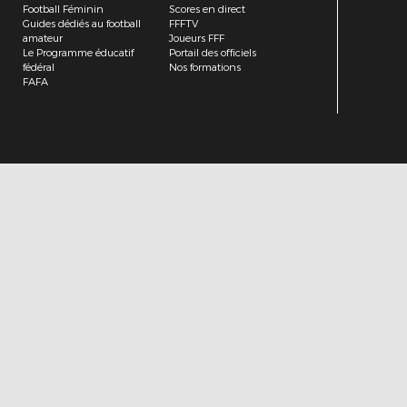
Football Féminin
Scores en direct
Guides dédiés au football
FFFTV
amateur
Joueurs FFF
Le Programme éducatif
Portail des officiels
fédéral
Nos formations
FAFA