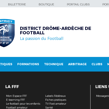
BILLETTERIE
BOUTIQUE
PORTAIL CLUBS
PORT
DISTRICT DRÔME-ARDÈCHE DE
FOOTBALL
La passion du Football
TIQUES
FORMATIONS
TECHNIQUE
ARBITRAGE
CLUBS
LA FFF
LIENS
Mon Espace FFF
Labels Fédéraux
Messageri
E-learning FFF
Fiches pratiques
Le football pour les enfants
TV Foot amateur
Football amateur
Santé