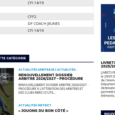
CFI 14/19
CFF2
DF COACH JEUNES
CFI 14/19
PROGRAM
TTE CATÉGORIE
LIVRET
2025/2
ACTUALITÉS ARBITRAGE | ACTUALITÉS
LIVRETS 
DISTRICT
RENOUVELLEMENT DOSSIER
le 29/01/
ARBITRE 2026/2027 – PROCÉDURE
de l'Anim
Départeme
RENOUVELLEMENT DOSSIER ARBITRE 2026/2027 -
destinati
PROCÉDURE À L’ATTENTION DES ARBITRES ET
permettr
DES CLUBS MERCI D'UTIL...
éléments.
ACTUALITÉS DISTRICT
« JOUONS DU BON CÔTÉ »
NOUVE