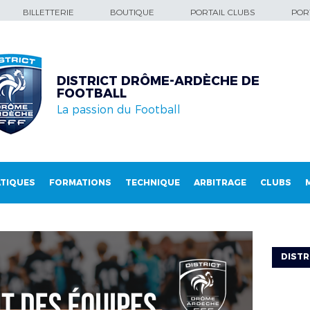
BILLETTERIE
BOUTIQUE
PORTAIL CLUBS
PORT
DISTRICT DRÔME-ARDÈCHE DE
FOOTBALL
La passion du Football
TIQUES
FORMATIONS
TECHNIQUE
ARBITRAGE
CLUBS
DISTR