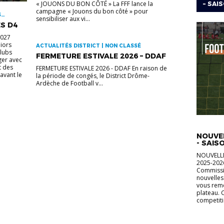
« JOUONS DU BON CÔTÉ » La FFF lance la
– SAIS
campagne « Jouons du bon côté » pour
S
sensibiliser aux vi...
S D4
2027
iors
ACTUALITÉS DISTRICT | NON CLASSÉ
clubs
FERMETURE ESTIVALE 2026 – DDAF
ger avec
t des
FERMETURE ESTIVALE 2026 - DDAF En raison de
avant le
la période de congés, le District Drôme-
Ardèche de Football v...
FOOT AN
NOUVEL
- SAIS
NOUVELLE
2025-2026
Commissi
nouvelles
vous reme
plateau.
competiti