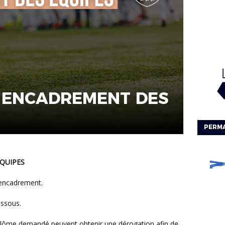
 ENCADREMENT DES
PERM
QUIPES
’encadrement.
essous.