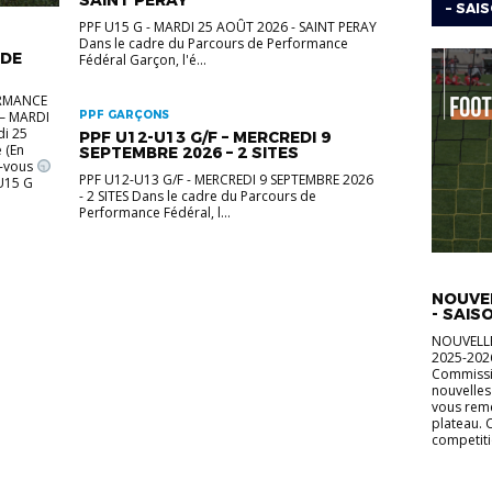
SAINT PERAY
– SAIS
PPF U15 G - MARDI 25 AOÛT 2026 - SAINT PERAY
Dans le cadre du Parcours de Performance
 DE
Fédéral Garçon, l'é...
ORMANCE
 – MARDI
PPF GARÇONS
i 25
PPF U12-U13 G/F – MERCREDI 9
 (En
SEPTEMBRE 2026 – 2 SITES
z-vous
PPF U12-U13 G/F - MERCREDI 9 SEPTEMBRE 2026
U15 G
- 2 SITES Dans le cadre du Parcours de
Performance Fédéral, l...
FOOT AN
NOUVEL
- SAIS
NOUVELLE
2025-2026
Commissi
nouvelles
vous reme
plateau.
competiti