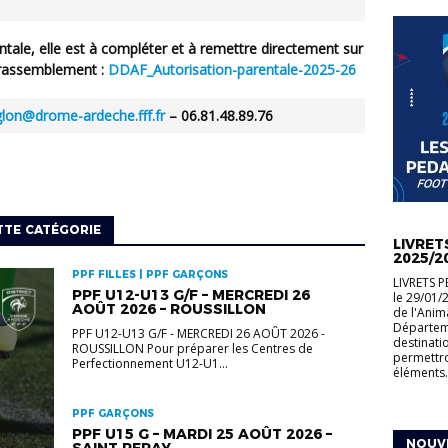
ntale
, elle est à compléter et à
remettre
directement sur
u rassemblement
:
DDAF_Autorisation-parentale-2025-26
glon@drome-ardeche.fff.fr
– 06.81.48.89.76
PROGRAM
TTE CATÉGORIE
LIVRET
2025/2
PPF FILLES | PPF GARÇONS
LIVRETS 
PPF U12-U13 G/F – MERCREDI 26
le 29/01/
AOÛT 2026 – ROUSSILLON
de l'Anim
Départeme
PPF U12-U13 G/F - MERCREDI 26 AOÛT 2026 -
destinati
ROUSSILLON Pour préparer les Centres de
permettr
Perfectionnement U12-U1...
éléments.
PPF GARÇONS
PPF U15 G – MARDI 25 AOÛT 2026 –
NOUVE