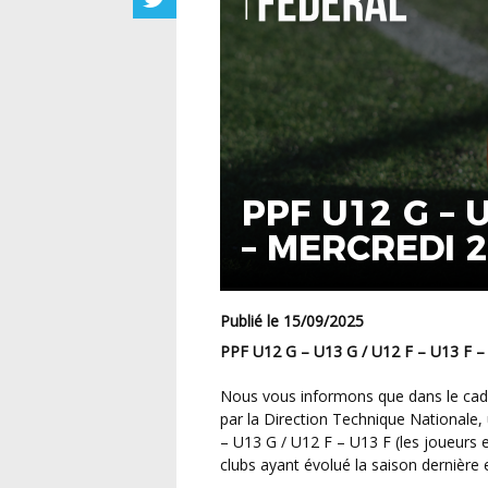
PPF U12 G – U
– MERCREDI 
Publié le 15/09/2025
PPF U12 G – U13 G / U12 F – U13 
Nous vous informons que dans le cadre du Parcours de Performance Fédéral mis en place
par la Direction Technique Nationale, 
– U13 G / U12 F – U13 F (les joueurs 
clubs ayant évolué la saison dernièr