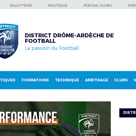
BILLETTERIE
BOUTIQUE
PORTAIL CLUBS
PORT
DISTRICT DRÔME-ARDÈCHE DE
FOOTBALL
La passion du Football
TIQUES
FORMATIONS
TECHNIQUE
ARBITRAGE
CLUBS
DISTR