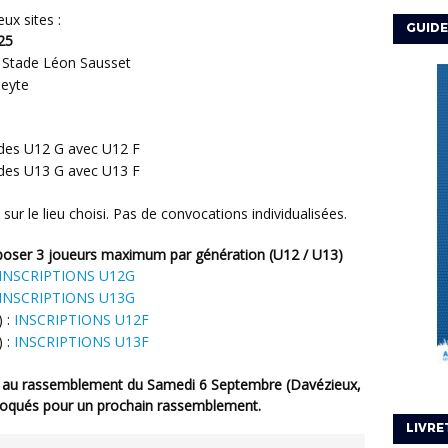
ux sites :
GUIDE
25
 Stade Léon Sausset
peyte
des U12 G avec U12 F
 des U13 G avec U13 F
sur le lieu choisi. Pas de convocations individualisées.
oposer 3 joueurs maximum par génération (U12 / U13)
INSCRIPTIONS U12G
INSCRIPTIONS U13G
) :
INSCRIPTIONS U12F
) :
INSCRIPTIONS U13F
voqués pour un prochain rassemblement.
LIVRE