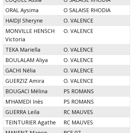
ORAL Aysima
O SALAISE RHODIA
HAIDJI Sheryne
O. VALENCE
MONVILLE HENSCH
O. VALENCE
Victoria
TEKA Mariella
O. VALENCE
BOULALAM Aliya
O. VALENCE
GACHI Nélia
O. VALENCE
GUERZIZ Amira
O. VALENCE
BOUGACI Mélina
PS ROMANS
M’HAMEDI Inès
PS ROMANS
GUERRA Leila
RC MAUVES
TEINTURIER Agathe
RC MAUVES
MANENT Manon
RCF 07