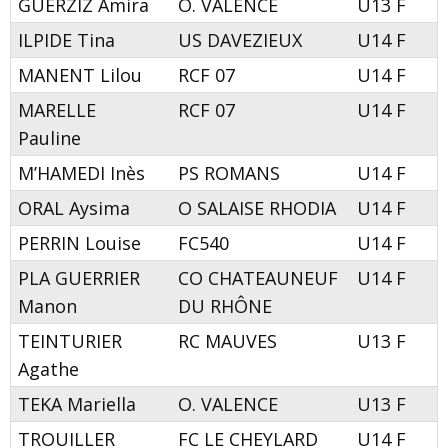
GUERZIZ Amira
O. VALENCE
U13 F
ILPIDE Tina
US DAVEZIEUX
U14 F
MANENT Lilou
RCF 07
U14 F
MARELLE
RCF 07
U14 F
Pauline
M’HAMEDI Inès
PS ROMANS
U14 F
ORAL Aysima
O SALAISE RHODIA
U14 F
PERRIN Louise
FC540
U14 F
PLA GUERRIER
CO CHATEAUNEUF
U14 F
Manon
DU RHÔNE
TEINTURIER
RC MAUVES
U13 F
Agathe
TEKA Mariella
O. VALENCE
U13 F
TROUILLER
FC LE CHEYLARD
U14 F