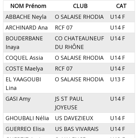
NOM Prénom
CLUB
CAT
ABBACHE Neyla
O SALAISE RHODIA
U14 F
ARCHINARD Ana
RCF 07
U14 F
BOUDERBANE
CO CHATEAUNEUF
U14 F
Inaya
DU RHÔNE
COQUEL Assia
O SALAISE RHODIA
U14 F
COSTE Maelya
RCF 07
U14 F
EL YAAGOUBI
O SALAISE RHODIA
U13 F
Lina
GASI Amy
JS ST PAUL
U14 F
JOYEUSE
GHOUBALI Nélia
US DAVEZIEUX
U14 F
GUERREO Elisa
US BAS VIVARAIS
U14 F