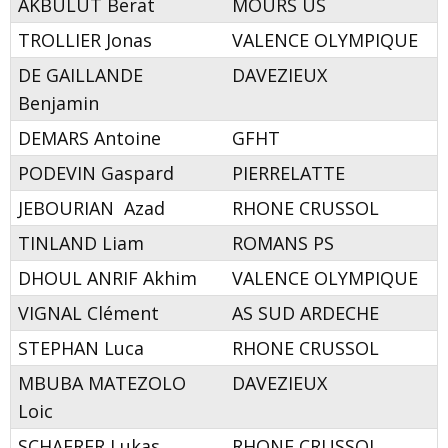
AKBULUT Berat
MOURS US
TROLLIER Jonas
VALENCE OLYMPIQUE
DE GAILLANDE
DAVEZIEUX
Benjamin
DEMARS Antoine
GFHT
PODEVIN Gaspard
PIERRELATTE
JEBOURIAN Azad
RHONE CRUSSOL
TINLAND Liam
ROMANS PS
DHOUL ANRIF Akhim
VALENCE OLYMPIQUE
VIGNAL Clément
AS SUD ARDECHE
STEPHAN Luca
RHONE CRUSSOL
MBUBA MATEZOLO
DAVEZIEUX
Loic
SCHAERER Lukas
RHONE CRUSSOL