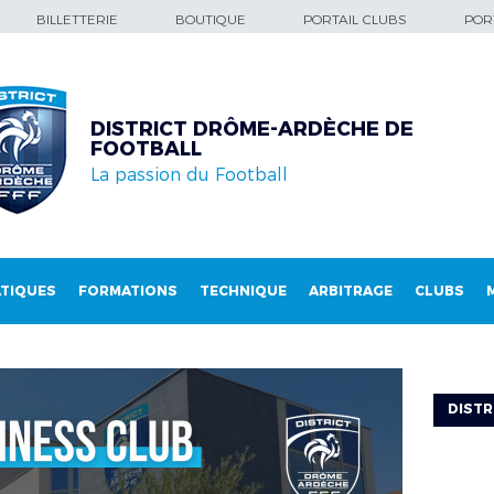
BILLETTERIE
BOUTIQUE
PORTAIL CLUBS
PORT
DISTRICT DRÔME-ARDÈCHE DE
FOOTBALL
La passion du Football
TIQUES
FORMATIONS
TECHNIQUE
ARBITRAGE
CLUBS
DISTR