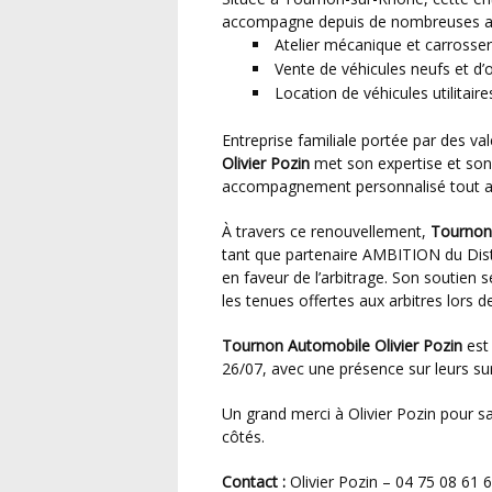
accompagne depuis de nombreuses ann
Atelier mécanique et carrosser
Vente de véhicules neufs et d’
Location de véhicules utilitair
Entreprise familiale portée par des va
Olivier Pozin
met son expertise et son 
accompagnement personnalisé tout au l
À travers ce renouvellement,
Tournon 
tant que partenaire AMBITION du Distr
en faveur de l’arbitrage. Son soutien
les tenues offertes aux arbitres lors
Tournon Automobile Olivier Pozin
est 
26/07, avec une présence sur leurs s
Un grand merci à Olivier Pozin pour sa confiance renouvelée et son engagement fidèle à nos
côtés.
Contact :
Olivier Pozin – 04 75 08 61 