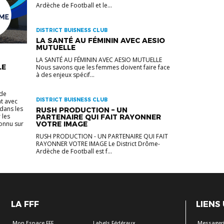
Ardèche de Football et le...
DISTRICT BUISNESS CLUB
LA SANTÉ AU FÉMININ AVEC AESIO
MUTUELLE
LA SANTÉ AU FÉMININ AVEC AESIO MUTUELLE
LE
Nous savons que les femmes doivent faire face
à des enjeux spécif...
 de
DISTRICT BUISNESS CLUB
at avec
 dans les
RUSH PRODUCTION – UN
 les
PARTENAIRE QUI FAIT RAYONNER
connu sur
VOTRE IMAGE
RUSH PRODUCTION - UN PARTENAIRE QUI FAIT
RAYONNER VOTRE IMAGE Le District Drôme-
Ardèche de Football est f...
LA FFF
LIENS
Mon Espace FFF
Labels Fédéraux
Messageri